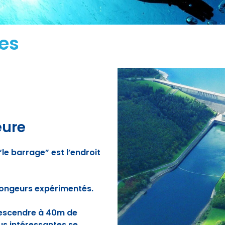
ées
eure
e barrage” est l’endroit
plongeurs expérimentés.
descendre à 40m de
us intéressantes se