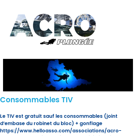
Consommables TIV
Le TIV est gratuit sauf les consommables (joint
d’embase du robinet du bloc) + gonflage
https://www.helloasso.com/associations/acro-